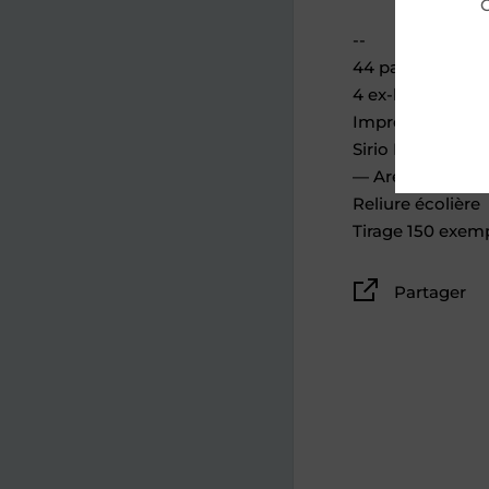
C
--
44 pages format
4 ex-libris 10 x 1
Impression Riso
Sirio Pearl Ice 
— Arena Natural 
Reliure écolière
Tirage 150 exemp
Partager