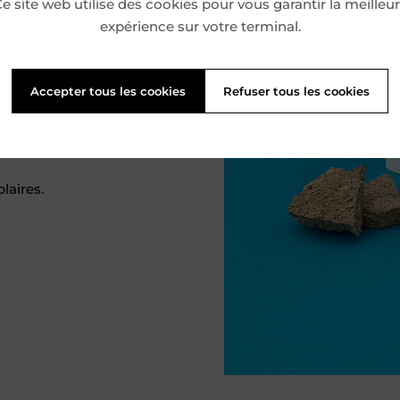
e site web utilise des cookies pour vous garantir la meilleu
Diapositive précé
expérience sur votre terminal.
 13 x 19 cm
5 cm
Accepter tous les cookies
Refuser tous les cookies
 2/3 couleurs
White en 300 g (couverture)
Bulk en 120 g (intérieur)
laires.