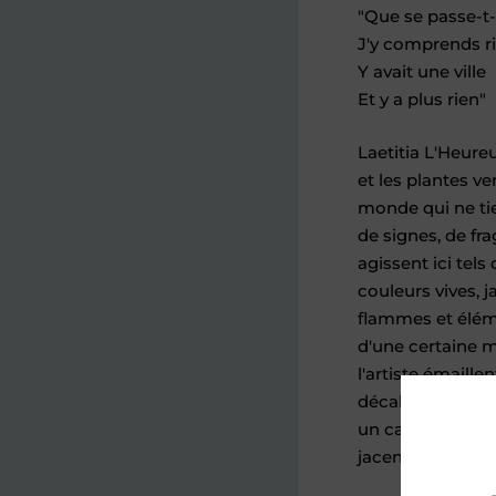
"Que se passe-t-i
J'y comprends r
Y avait une ville
Et y a plus rien"
Laetitia L'Heure
et les plantes ve
monde qui ne tien
de signes, de fr
agissent ici tels
couleurs vives, j
flammes et élém
d'une certaine m
l'artiste émaillen
décalage espiègl
un calme appare
jacente.