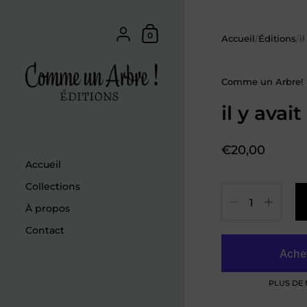
Passer au contenu
Mon panier
{"title"=>"Compte", "addresses"=>"A
0
Accueil
/
Éditions
/
i
Comme un Arbre!
il y avait
Prix:
€20,00
Accueil
Collections
Quantité
À propos
Contact
PLUS DE