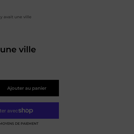
dresses", "orders"=>"Commandes"}
l y avait une ville
 une ville
Ajouter au panier
 MOYENS DE PAIEMENT