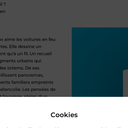
l ?
ien
ux aime les voitures en feu
rtes. Elle dessine un
t qu'à un fil. Un recueil
agments urbains qui
 des totems. De ses
aillissent panoramas,
ents familiers empreints
élancolie. Les pensées de
t l'ouvrage, pleins d'un
e. Se dégagent à la fois
nt et une urgence sous-
Cookies